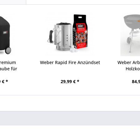
Premium
Weber Rapid Fire Anzündset
Weber Arbe
aube für
Holzko
rills 57cm
 € *
29,99 € *
84,