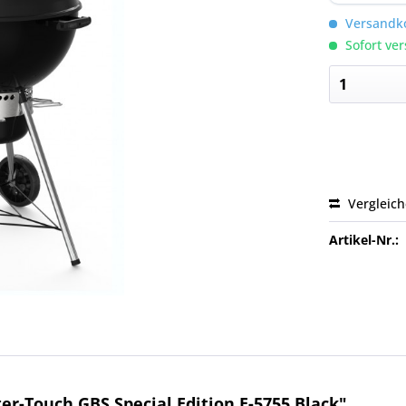
Versandko
Sofort ver
Vergleic
Artikel-Nr.:
r-Touch GBS Special Edition E-5755 Black"