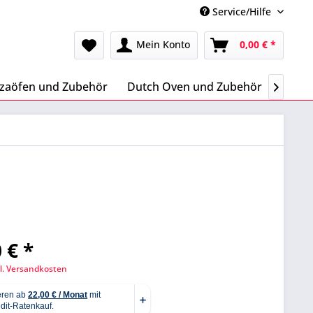
Service/Hilfe
Mein Konto
0,00 € *
zzaöfen und Zubehör
Dutch Oven und Zubehör
Letze

 € *
l. Versandkosten