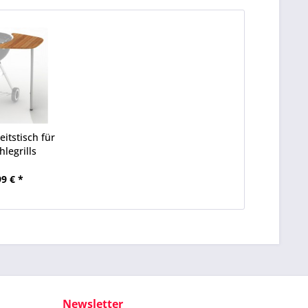
itstisch für
hlegrills
99 € *
Newsletter