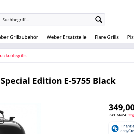
ber Grillzubehör
Weber Ersatzteile
Flare Grills
Pi
lzkohlegrills
pecial Edition E-5755 Black
349,00
inkl. MwSt.
zzg