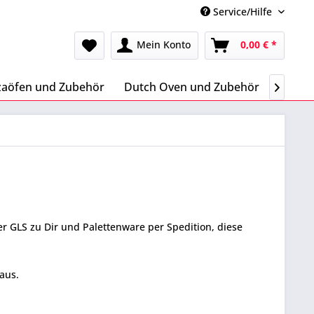
Service/Hilfe
Mein Konto
0,00 € *
zaöfen und Zubehör
Dutch Oven und Zubehör
Letze 

er GLS zu Dir und Palettenware per Spedition, diese
aus.