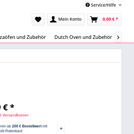
Service/Hilfe
Mein Konto
0,00 € *
zzaöfen und Zubehör
Dutch Oven und Zubehör
Letze

 € *
l. Versandkosten