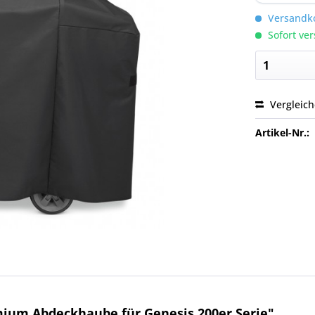
Versandko
Sofort ver
Vergleic
Artikel-Nr.:
ium Abdeckhaube für Genesis 200er Serie"