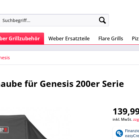
er Grillzubehör
Weber Ersatzteile
Flare Grills
Pi
nesis
be für Genesis 200er Serie
139,99
inkl. MwSt.
zzg