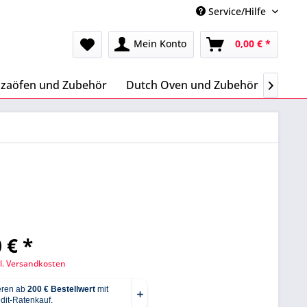
Service/Hilfe
Mein Konto
0,00 € *
zzaöfen und Zubehör
Dutch Oven und Zubehör
Letze

 € *
l. Versandkosten