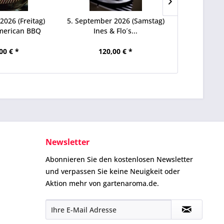
2026 (Freitag)
5. September 2026 (Samstag)
26. Sep
merican BBQ
Ines & Flo´s...
(Samstag)
m
00 € *
120,00 € *
130
Newsletter
Abonnieren Sie den kostenlosen Newsletter
und verpassen Sie keine Neuigkeit oder
Aktion mehr von gartenaroma.de.